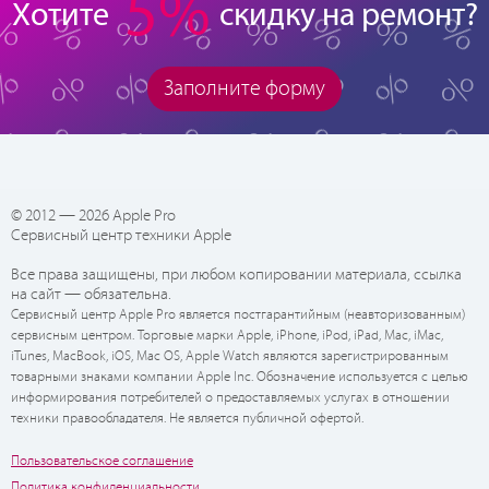
5%
Хотите
скидку на ремонт?
Заполните форму
© 2012 — 2026 Apple Pro
Сервисный центр техники Apple
Все права защищены, при любом копировании материала, ссылка
на сайт — обязательна.
Сервисный центр Apple Pro является постгарантийным (неавторизованным)
сервисным центром. Торговые марки Apple, iPhone, iPod, iPad, Mac, iMac,
iTunes, MacBook, iOS, Mac OS, Apple Watch являются зарегистрированным
товарными знаками компании Apple Inc. Обозначение используется с целью
информирования потребителей о предоставляемых услугах в отношении
техники правообладателя. Не является публичной офертой.
Пользовательское соглашение
Политика конфиденциальности