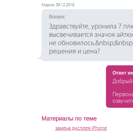
Мария, 09.12.2018
Вопрос
Здравствуйте, уронила 7 пл
высвечивается значок айтюн
не обновилось.&nbsp;&nbsp;
решения и цена?
Ответ и
Добрый 
Первона
озвучит
Материалы по теме
замена дисплея iPhone