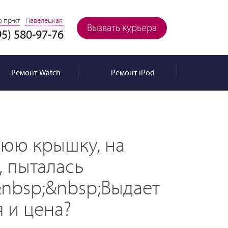
 пр-кт
Павелецкая
Вызвать курьера
95) 580-97-76
Ремонт
Watch
Ремонт
iPod
нюю крышку, на
, пыталась
&nbsp;&nbsp;Выдает
 и цена?