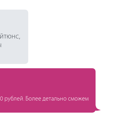
айтюнс,
ы
00 рублей. Более детально сможем