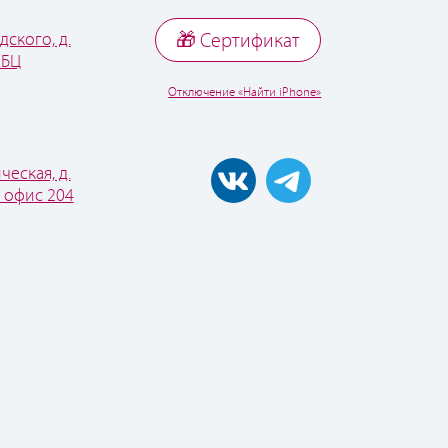
дского, д.
🎁 Cертификат
 БЦ
Отключение «Найти iPhone»
ческая, д.
, офис 204