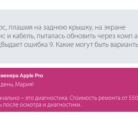
юс, плашмя на заднюю крышку, на экране
с и кабель, пыталась обновить через комп 
Выдает ошибка 9. Какие могут быть вариант
нженера Apple Pro
день, Мария!
чально – это диагностика. Стоимость ремонта от 55
ь после осмотра и диагностики.