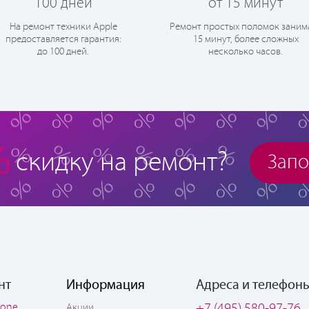
100 дней
от 15 минут
На ремонт техники Apple
Ремонт простых поломок заним
предоставляется гарантия:
15 минут, более сложных
до 100 дней.
несколько часов.
%
скидку на ремонт?
Запо
нт
Информация
Адреса и телефон
hone
+7 (495) 580-97-76
Акции