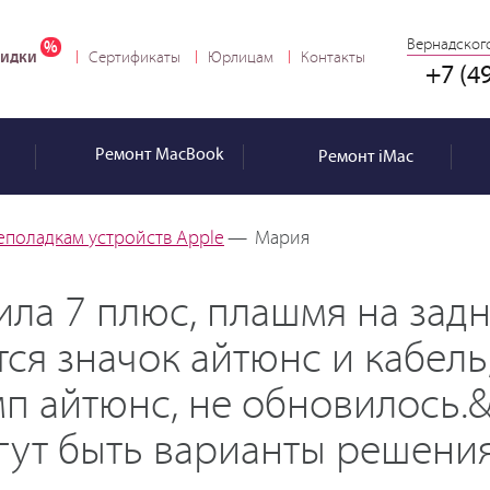
Вернадского
идки
Сертификаты
Юрлицам
Контакты
+7 (4
Ремонт
MacBook
Ремонт
iMac
еполадкам устройств Apple
—
Мария
ила 7 плюс, плашмя на зад
ся значок айтюнс и кабель
п айтюнс, не обновилось.
гут быть варианты решения