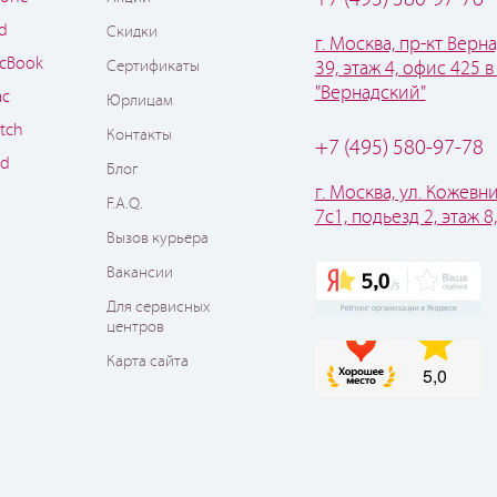
ad
Скидки
г. Москва, пр-кт Верна
cBook
Сертификаты
39, этаж 4, офис 425 в
"Вернадский"
ac
Юрлицам
tch
Контакты
+7 (495) 580-97-78
od
Блог
г. Москва, ул. Кожевни
F.A.Q.
7с1, подьезд 2, этаж 8
Вызов курьера
Вакансии
Для сервисных
центров
Карта сайта