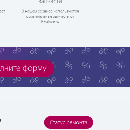
запчасти
ает
В нашем сервисе используются
оригинальные запчасти от
iReplace.ru.
лните форму
ы
Статус ремонта