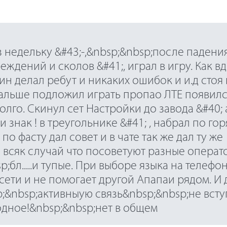
з недельку &#43;-,&nbsp;&nbsp;после падени
еждений и сколов &#41;, играл в игру. Как в
ин делал ребут и никаких ошибок и и.д стоя
дальше подложил играть пропао ЛТЕ появил
олго. Скинул сет Настройки до завода &#40;
 знак ! в треугольнике &#41; , набрал по гор
по фасту дал совет и в чате так же дал ту же
 всяк случай что посоветуют разные операт
;бл.....и тупые. При выборе языка на телефо
сети и не помогает другой Апапаи рядом. И
;&nbsp;активныую связь&nbsp;&nbsp;не вступ
одное!&nbsp;&nbsp;нет в общем