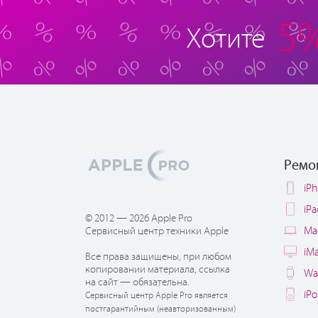
5
Хотите
Ремо
iP
iP
© 2012 — 2026 Apple Pro
Ma
Сервисный центр техники Apple
iM
Все права защищены, при любом
копировании материала, ссылка
Wa
на сайт — обязательна.
iP
Сервисный центр Apple Pro является
постгарантийным (неавторизованным)