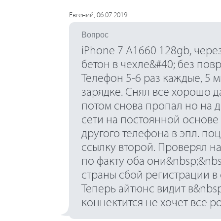
Евгений, 06.07.2019
Вопрос
iPhone 7 A1660 128gb, чере
бетон в чехле&#40; без повр
Телефон 5-6 раз каждые, 5 м
зарядке. Снял все хорошо 
потом снова пропал но на д
сети на постоянной основе и
другого телефона в эпл. поц 
ссылку второй. Проверял на
по факту оба они&nbsp;&nbsp
страны сбой регистрации в 
Теперь айтюнс видит в&nbsp
коннектится не хочет все р