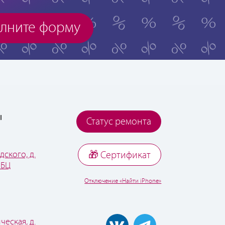
лните форму
ы
Статус ремонта
дского, д.
🎁 Cертификат
 БЦ
Отключение «Найти iPhone»
ческая, д.