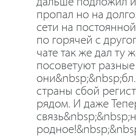
дальше подложил и
пропал но на долго
сети на постоянной 
по горячей с другог
чате так же дал ту 
посоветуют разные 
они&nbsp;&nbsp;бл..
страны сбой регист
рядом. И даже Теп
связь&nbsp;&nbsp;н
родное!&nbsp;&nbs