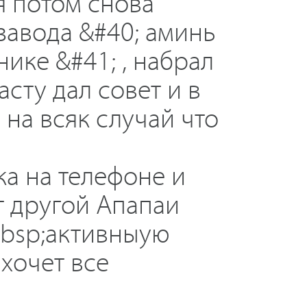
я потом снова
завода &#40; аминь
нике &#41; , набрал
асту дал совет и в
 на всяк случай что
ка на телефоне и
т другой Апапаи
nbsp;активныую
 хочет все