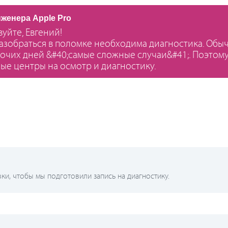
нженера Apple Pro
вуйте, Евгений!
азобраться в поломке необходима диагностика. Обычн
бочих дней &#40;самые сложные случаи&#41;. Поэтом
ые центры на осмотр и диагностику.
и, чтобы мы подготовили запись на диагностику.