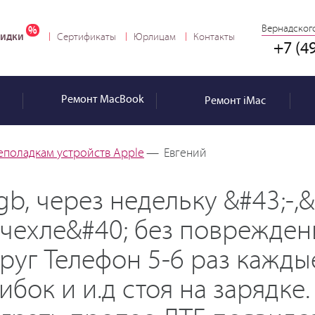
Вернадского
идки
Сертификаты
Юрлицам
Контакты
+7 (4
Ремонт
MacBook
Ремонт
iMac
еполадкам устройств Apple
—
Евгений
gb, через недельку &#43;-,
 чехле&#40; без повреждени
друг Телефон 5-6 раз кажды
ибок и и.д стоя на зарядке