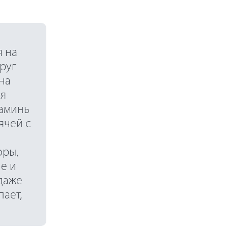
я на
друг
 на
ся
 аминь
ячей с
оры,
не и
 даже
ает,