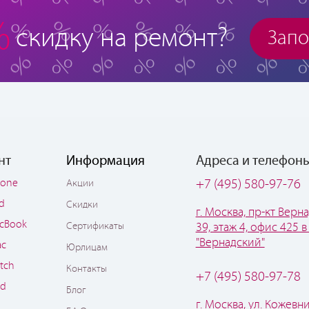
%
скидку на ремонт?
Запо
нт
Информация
Адреса и телефон
hone
+7 (495) 580-97-76
Акции
ad
Скидки
г. Москва, пр-кт Верна
cBook
Сертификаты
39, этаж 4, офис 425 в
"Вернадский"
ac
Юрлицам
tch
Контакты
+7 (495) 580-97-78
od
Блог
г. Москва, ул. Кожевни