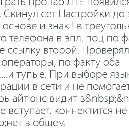
грать пропао ЛТЕ появилс
. Скинул сет Настройки до 
основе и знак ! в треуголь
о телефона в эпл. поц по ф
же ссылку второй. Проверял
операторы, по факту оба
...и тупые. При выборе язы
рации в сети и не помогае
ерь айтюнс видит в&nbsp;&
е вступает, коннектится не
p;нет в общем