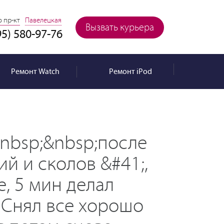
 пр-кт
Павелецкая
Вызвать курьера
95) 580-97-76
Ремонт
Watch
Ремонт
iPod
&nbsp;&nbsp;после
й и сколов &#41;,
е, 5 мин делал
. Снял все хорошо