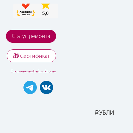
Статус ремонта
🎁 Cертификат
Отключение «Найти iPhone»
УБЛИ
Р