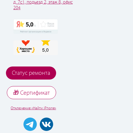
д. 7с1, подьезд 2, этаж 8, офис
204
Статус ремонта
🎁 Cертификат
Отключение «Найти iPhone»