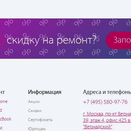
%
скидку на ремонт?
Запо
нт
Информация
Адреса и телефон
hone
+7 (495) 580-97-76
Акции
ad
Скидки
г. Москва, пр-кт Верна
cBook
Сертификаты
39, этаж 4, офис 425 в
"Вернадский"
ac
Юрлицам