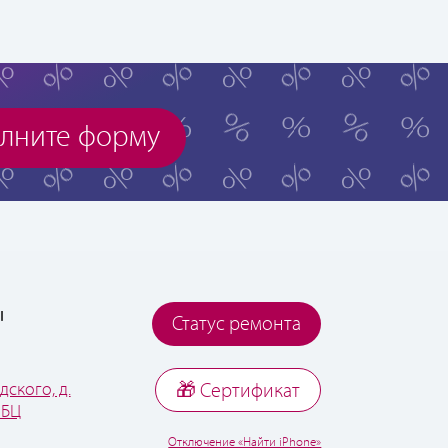
лните форму
ы
Статус ремонта
дского, д.
🎁 Cертификат
 БЦ
Отключение «Найти iPhone»