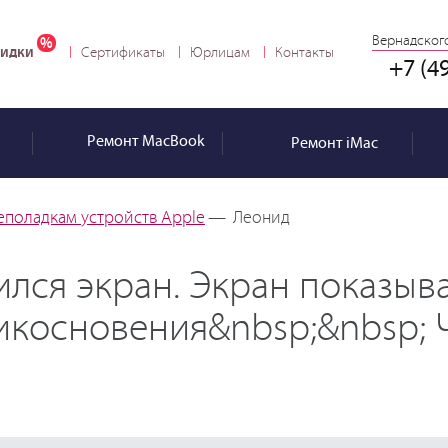
Вернадского
идки
Сертификаты
Юрлицам
Контакты
+7 (4
Ремонт
MacBook
Ремонт
iMac
еполадкам устройств Apple
—
Леонид
ился экран. Экран показы
рикосновения&nbsp;&nbsp; 