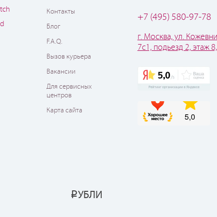
tch
Контакты
+7 (495) 580-97-78
od
Блог
г. Москва, ул. Кожевни
F.A.Q.
7с1, подьезд 2, этаж 8
Вызов курьера
Вакансии
Для сервисных
центров
Карта сайта
УБЛИ
Р