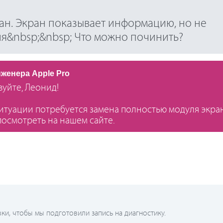
ран. Экран показывает информацию, но не
я&nbsp;&nbsp; Что можно починить?
нженера Apple Pro
вуйте, Леонид!
ситуации потребуется замена полностью модуля экран
осмотреть на нашем сайте.
и, чтобы мы подготовили запись на диагностику.