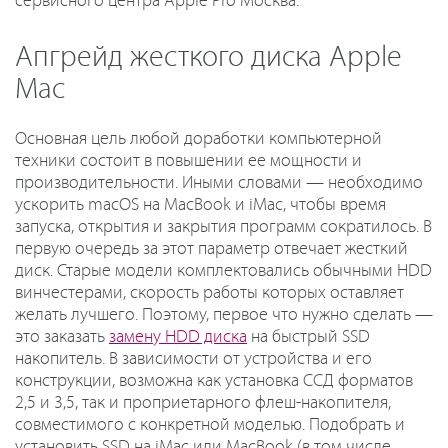
сервисного центра Apple Pro Москва.
Апгрейд жесткого диска Apple
Mac
Основная цель любой доработки компьютерной
техники состоит в повышении ее мощности и
производительности. Иными словами — необходимо
ускорить macOS на MacBook и iMac, чтобы время
запуска, открытия и закрытия программ сократилось. В
первую очередь за этот параметр отвечает жесткий
диск. Старые модели комплектовались обычными HDD
винчестерами, скорость работы которых оставляет
желать лучшего. Поэтому, первое что нужно сделать —
это заказать
замену HDD диска
на быстрый SSD
накопитель. В зависимости от устройства и его
конструкции, возможна как установка ССД форматов
2,5 и 3,5, так и проприетарного флеш-накопителя,
совместимого с конкретной моделью. Подобрать и
установить SSD на iMac или MacBook (в том числе