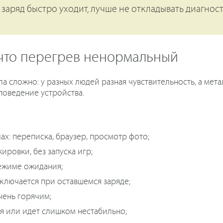
 заряд быстро уходит, лучше не откладывать диагност
 что перегрев ненормальный
 сложно: у разных людей разная чувствительность, а мет
поведение устройства.
ах: переписка, браузер, просмотр фото;
ировки, без запуска игр;
ежиме ожидания;
ыключается при оставшемся заряде;
чень горячим;
я или идет слишком нестабильно;