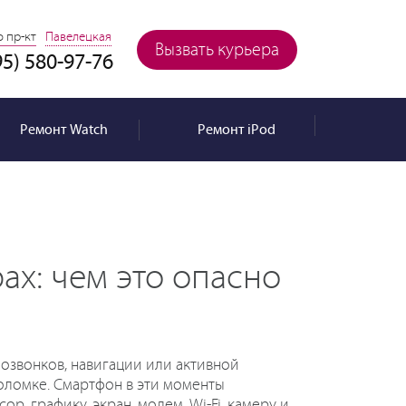
 пр-кт
Павелецкая
Вызвать курьера
95) 580-97-76
Ремонт
Watch
Ремонт
iPod
ах: чем это опасно
еозвонков, навигации или активной
поломке. Смартфон в эти моменты
р, графику, экран, модем, Wi-Fi, камеру и