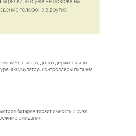
 зарядки, это уже не похоже на
ведение телефона в других
повышается часто, долго держится или
уре: аккумулятор, контроллеры питания,
ыстрее батарея теряет емкость и хуже
 режиме ожидания.