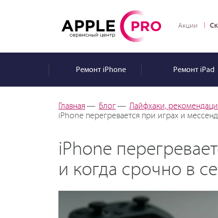
Ск
Акции
Ремонт
iPhone
Ремонт
iPad
Главная
—
Блог
—
Лайфхаки, рекомендации
iPhone перегревается при играх и мессенд
iPhone перегревает
и когда срочно в с