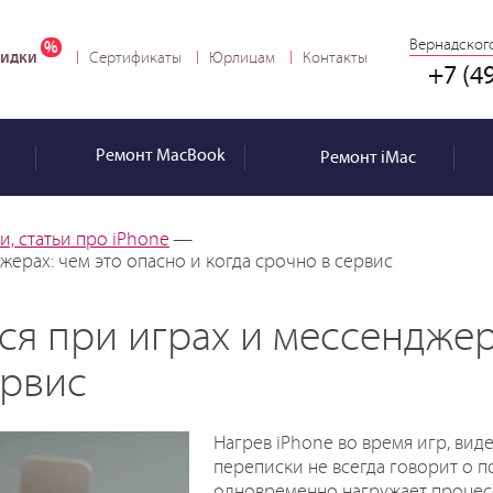
Вернадского
идки
Сертификаты
Юрлицам
Контакты
+7 (4
Ремонт
MacBook
Ремонт
iMac
, статьи про iPhone
—
жерах: чем это опасно и когда срочно в сервис
ся при играх и мессенджер
ервис
Нагрев iPhone во время игр, вид
переписки не всегда говорит о 
одновременно нагружает процессо