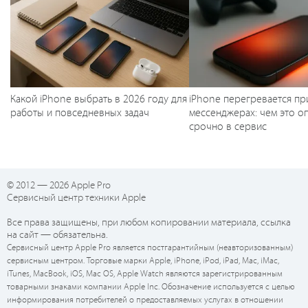
Какой iPhone выбрать в 2026 году для
iPhone перегревается пр
работы и повседневных задач
мессенджерах: чем это оп
срочно в сервис
© 2012 — 2026 Apple Pro
Сервисный центр техники Apple
Все права защищены, при любом копировании материала, ссылка
на сайт — обязательна.
Сервисный центр Apple Pro является постгарантийным (неавторизованным)
сервисным центром. Торговые марки Apple, iPhone, iPod, iPad, Mac, iMac,
iTunes, MacBook, iOS, Mac OS, Apple Watch являются зарегистрированным
товарными знаками компании Apple Inc. Обозначение используется с целью
информирования потребителей о предоставляемых услугах в отношении