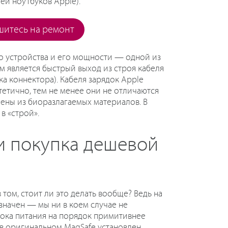
ей ноутбуков Apple).
шитесь на ремонт
о устройства и его мощности — одной из
 является быстрый выход из строя кабеля
ка коннектора). Кабеля зарядок Apple
тетично, тем не менее они не отличаются
лены из биоразлагаемых материалов. В
в «строй».
и покупка дешевой
том, стоит ли это делать вообще? Ведь на
значен — мы ни в коем случае не
лока питания на порядок примитивнее
 в оригинальном MagSafe установлен