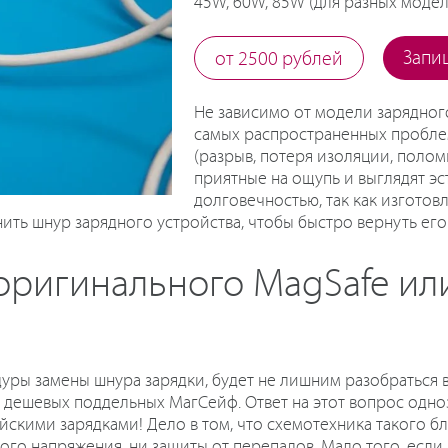
45W, 60W, 85W (для разных модел
Запи
от 2500 рублей
Не зависимо от модели зарядног
самых распространенных проблем
(разрыв, потеря изоляции, полом
приятные на ощупь и выглядят эс
долговечностью, так как изготов
ить шнур зарядного устройства, чтобы быстро вернуть его 
 оригинального MagSafe ил
уры замены шнура зарядки, будет не лишним разобраться в 
дешевых поддельных МагСейф. Ответ на этот вопрос одно
скими зарядками! Дело в том, что схемотехника такого б
ого напряжения, ни защиты от перепадов. Мало того, если