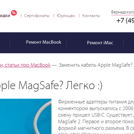
Вернадского
идки
Сертификаты
Юрлицам
Контакты
+7 (4
Ремонт
MacBook
Ремонт
iMac
и, статьи про MacBook
—
Заменить кабель Apple MagSafe? 
le MagSafe? Легко :)
Фирменные адаптеры питания для 
коннектором выпускались с 2006 
смену пришел USB-C. Существует 
MagSafe 2. Первое и второе пок
формой магнитного разъема. В с