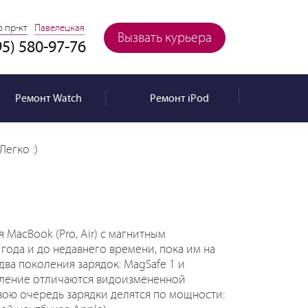
 пр-кт
Павелецкая
Вызвать курьера
95) 580-97-76
Ремонт
Watch
Ремонт
iPod
Легко :)
MacBook (Pro, Air) с магнитным
года и до недавнего времени, пока им на
два поколения зарядок: MagSafe 1 и
оление отличаются видоизмененной
вою очередь зарядки делятся по мощности: