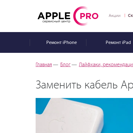
Ск
Акции
Ремонт
iPhone
Ремонт
iPad
Главная
—
Блог
—
Лайфхаки, рекомендаци
Заменить кабель App