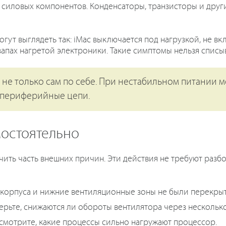
у силовых компонентов. Конденсаторы, транзисторы и дру
ут выглядеть так: iMac выключается под нагрузкой, не вкл
запах нагретой электроники. Такие симптомы нельзя списы
не только сам по себе. При нестабильном питании мо
и периферийные цепи.
мостоятельно
ть часть внешних причин. Эти действия не требуют разб
ть корпуса и нижние вентиляционные зоны не были перекры
рьте, снижаются ли обороты вентилятора через несколько
смотрите, какие процессы сильно нагружают процессор.