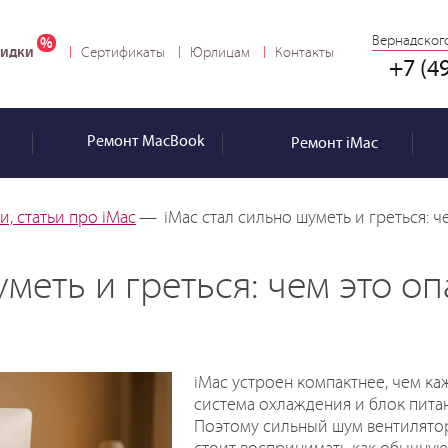
Вернадского
идки
Сертификаты
Юрлицам
Контакты
+7 (4
Ремонт
MacBook
Ремонт
iMac
, статьи про iMac
—
iMac стал сильно шуметь и греться: 
уметь и греться: чем это о
iMac устроен компактнее, чем каж
система охлаждения и блок питан
Поэтому сильный шум вентилятор