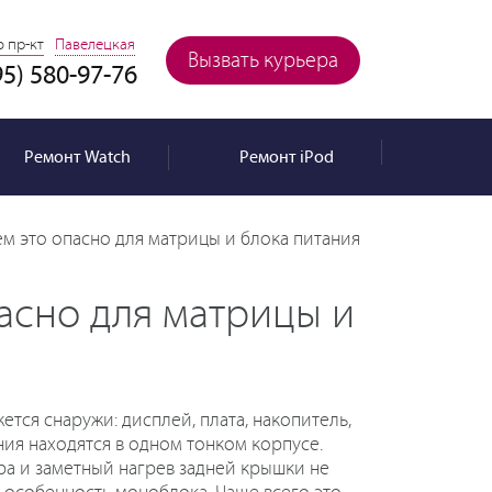
 пр-кт
Павелецкая
Вызвать курьера
95) 580-97-76
Ремонт
Watch
Ремонт
iPod
чем это опасно для матрицы и блока питания
пасно для матрицы и
ется снаружи: дисплей, плата, накопитель,
ия находятся в одном тонком корпусе.
а и заметный нагрев задней крышки не