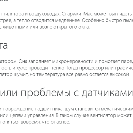
ентилятора и воздуховодах. Снаружи iMac может выглядеть
стрее, а тепло отводится медленнее. Особенно быстро пыль
 с животными или возле открытого окна.
та
атором. Она заполняет микронеровности и помогает перед
ость и хуже проводит тепло. Тогда процессор или графич
лятор шумит, но температура все равно остается высокой.
 или проблемы с датчикам
и повреждение подшипника, шум становится механическим: 
или цепями управления. В таком случае вентилятор может
гоняться вовремя, что опаснее.