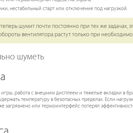
чки, нестабильный старт или отключение под нагрузкой.
 теперь шумит почти постоянно при тех же задачах, 
бороты вентилятора растут только при необходимос
льно шуметь
ка
, игры, работа с внешним дисплеем и тяжелые вкладки в 
 удержать температуру в безопасных пределах. Если нагруз
же загрязнено или термоинтерфейс потерял эффективность
са