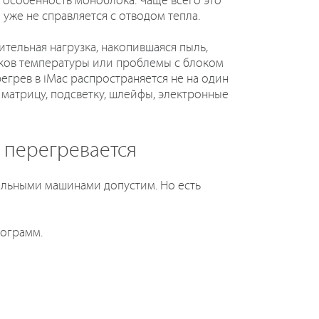
 особенность моноблока. Чаще всего это
 уже не справляется с отводом тепла.
тельная нагрузка, накопившаяся пыль,
иков температуры или проблемы с блоком
регрев в iMac распространяется не на один
а матрицу, подсветку, шлейфы, электронные
c перегревается
уальными машинами допустим. Но есть
рограмм.