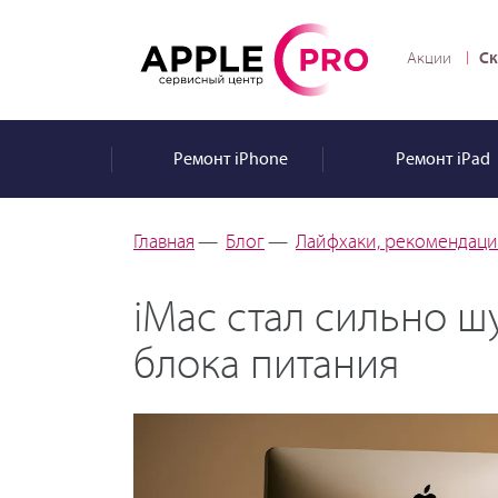
Ск
Акции
Ремонт
iPhone
Ремонт
iPad
Главная
—
Блог
—
Лайфхаки, рекомендации
iMac стал сильно ш
блока питания