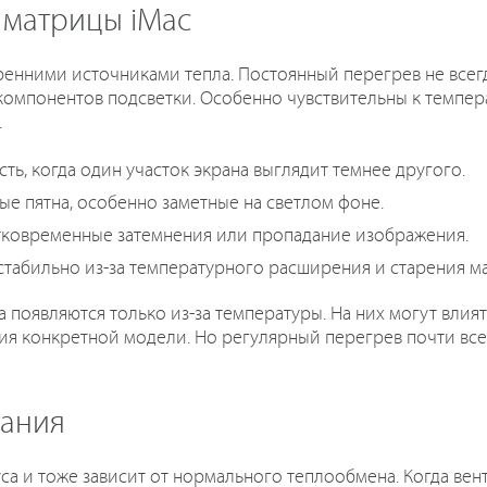
 матрицы iMac
ренними источниками тепла. Постоянный перегрев не всег
компонентов подсветки. Особенно чувствительны к темпер
.
ь, когда один участок экрана выглядит темнее другого.
ые пятна, особенно заметные на светлом фоне.
тковременные затемнения или пропадание изображения.
табильно из-за температурного расширения и старения м
а появляются только из-за температуры. На них могут влия
ция конкретной модели. Но регулярный перегрев почти вс
тания
уса и тоже зависит от нормального теплообмена. Когда вен