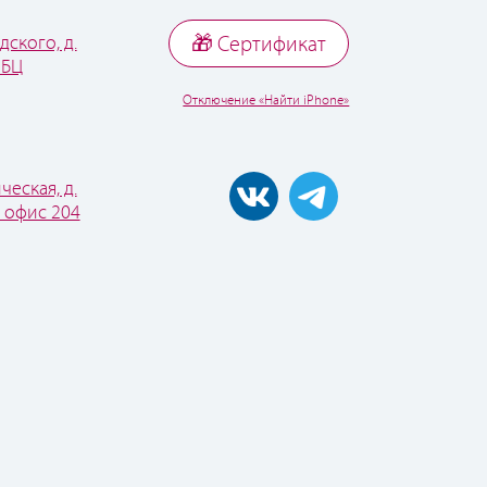
дского, д.
🎁 Cертификат
 БЦ
Отключение «Найти iPhone»
ческая, д.
, офис 204