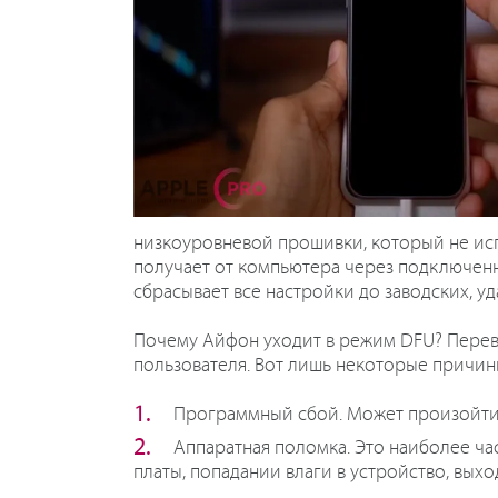
низкоуровневой прошивки, который не ис
получает от компьютера через подключенны
сбрасывает все настройки до заводских, уд
Почему Айфон уходит в режим DFU? Перев
пользователя. Вот лишь некоторые причин
Программный сбой. Может произойти п
Аппаратная
поломка. Это наиболее ча
платы, попадании влаги в устройство, выход