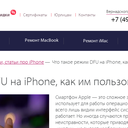
Вернадского
идки
Сертификаты
Юрлицам
Контакты
+7 (4
Ремонт
MacBook
Ремонт
iMac
, статьи про iPhone
—
Что такое режим DFU на iPhone, ка
U на iPhone, как им пользо
Смартфон Apple — это сложное э
использует для работы операцио
всего лишь видим интерфейс сис
работает. Но иногда случаются 
неисправности, которые приводят