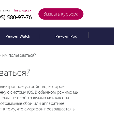
 пр-кт
Павелецкая
Вызвать курьера
95) 580-97-76
Ремонт
Watch
Ремонт
iPod
к им пользоваться?
ваться?
лектронное устройство, которое
нную систему iOS. В обычном режиме мы
темы, не особо задумываясь как она
программные сбои или аппаратные
 к тому, что смартфон превращается в