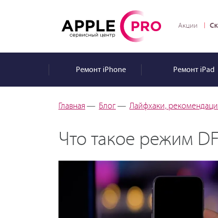
Ск
Акции
Ремонт
iPhone
Ремонт
iPad
Главная
—
Блог
—
Лайфхаки, рекомендации
Что такое режим DF