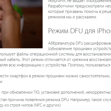
«кирпич», не выдает изображение,
Разработчики предусмотрели не
которые призваны помочь в реше
режимов мы и расскажем.
Режим DFU для iPhon
Аббревиатура DFU расшифровывае
(обновление прошивки устройств
пользует файлы операционной системы для восстановлени
й кабель. Этот режим отличается от «режима восстановле
аляя всю информацию с устройства. Поэтому, пользоваться 
ести смартфон в режим прошивки можно самостоятельно, н
ы:
ри обновлении ПО, установке дополнений, некорректных 
стая причина появления режима DFU. Например, такое сл
у из строя чипов (NFC и других).