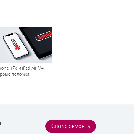
hone 17e и iPad Air M4:
ервые поломки
ы
Статус ремонта