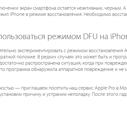
ключении экран смартфона остается неактивным, черным. 
ил iPhone в режиме восстановления. Необходимо восстан
 пользоваться режимом DFU на iPho
тельно экспериментировать с режимом восстановления Ай
аратной поломке. В редких случаях это может быть и прог
 достаточно распространена ситуация, когда при поврежд
м, что программа обнаружила аппаратное повреждение и не
ностью — приглашаем посетить наш сервис Apple Pro в Мо
 установим причину и устраним неполадку. После этого га