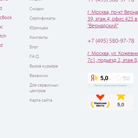
ad
Скидки
г. Москва, пр-кт Верна
cBook
Сертификаты
39, этаж 4, офис 425 в
"Вернадский"
ac
Юрлицам
tch
Контакты
+7 (495) 580-97-78
od
Блог
г. Москва, ул. Кожевни
F.A.Q.
7с1, подьезд 2, этаж 8
Вызов курьера
Вакансии
Для сервисных
центров
Карта сайта