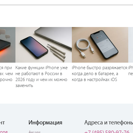
:
ся при
Какие функции iPhone уже
iPhone быстро разряжается:
iP
х: чем
не работают в России в
когда дело в батарее, а
п
срочно
2026 году и чем их можно
когда в настройках iOS
заменить
нт
Информация
Адреса и телефон
hone
+7 (495) 580-97-76
Акции