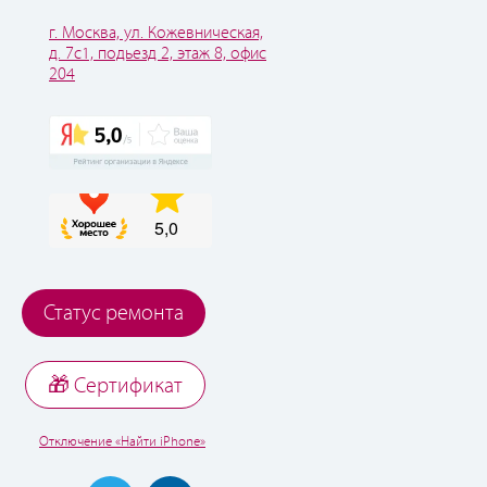
г. Москва, ул. Кожевническая,
д. 7с1, подьезд 2, этаж 8, офис
204
Статус ремонта
🎁 Cертификат
Отключение «Найти iPhone»