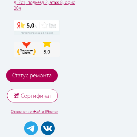
д. 7с1, подьезд 2, этаж 8, офис
204
Статус ремонта
🎁 Cертификат
Отключение «Найти iPhone»