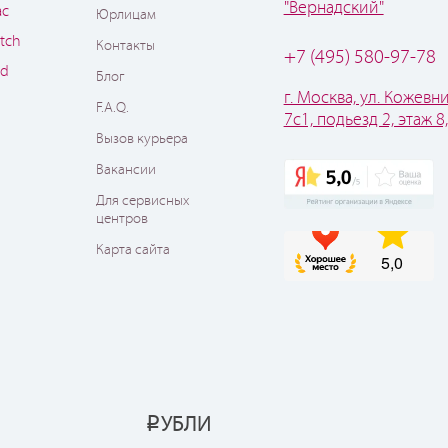
"Вернадский"
ac
Юрлицам
tch
Контакты
+7 (495) 580-97-78
od
Блог
г. Москва, ул. Кожевни
F.A.Q.
7с1, подьезд 2, этаж 8
Вызов курьера
Вакансии
Для сервисных
центров
Карта сайта
УБЛИ
Р