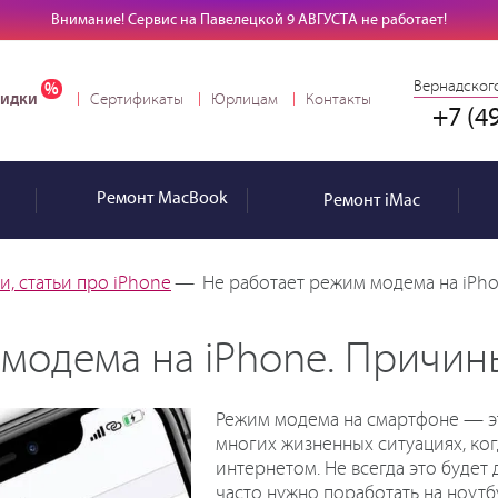
Внимание! Сервис на Павелецкой 9 АВГУСТА не работает!
Вернадского
идки
Сертификаты
Юрлицам
Контакты
+7 (4
Ремонт
MacBook
Ремонт
iMac
, статьи про iPhone
—
Не работает режим модема на iPh
 модема на iPhone. Причин
Режим модема на смартфоне — эт
многих жизненных ситуациях, ког
интернетом. Не всегда это будет
часто нужно поработать на ноутбу