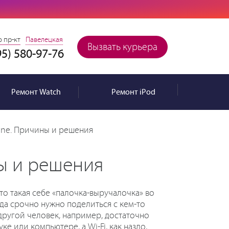
 пр-кт
Павелецкая
Вызвать курьера
95) 580-97-76
Ремонт
Watch
Ремонт
iPod
one. Причины и решения
ы и решения
о такая себе «палочка-выручалочка» во
да срочно нужно поделиться с кем-то
 другой человек, например, достаточно
ке или компьютере, а Wi-Fi, как назло,