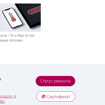
hone 17e и iPad Air M4:
ервые поломки
ы
Статус ремонта
дского, д.
🎁 Cертификат
 БЦ