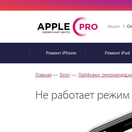
Ск
Акции
Ремонт
iPhone
Ремонт
iPad
Главная
—
Блог
—
Лайфхаки, рекомендации
Не работает режим