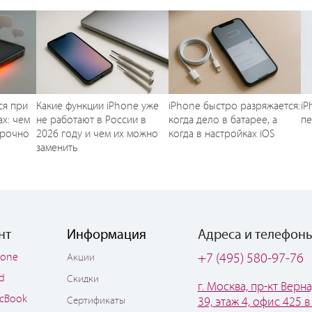
ся при
Какие функции iPhone уже
iPhone быстро разряжается:
iP
х: чем
не работают в России в
когда дело в батарее, а
п
срочно
2026 году и чем их можно
когда в настройках iOS
заменить
нт
Информация
Адреса и телефон
hone
+7 (495) 580-97-76
Акции
ad
Скидки
г. Москва, пр-кт Верна
cBook
Сертификаты
39, этаж 4, офис 425 в