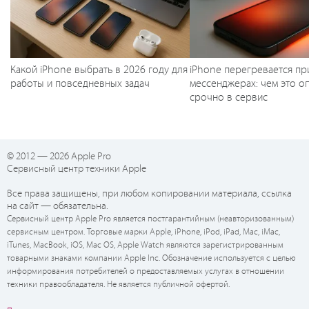
Какой iPhone выбрать в 2026 году для
iPhone перегревается пр
работы и повседневных задач
мессенджерах: чем это оп
срочно в сервис
© 2012 — 2026 Apple Pro
Сервисный центр техники Apple
Все права защищены, при любом копировании материала, ссылка
на сайт — обязательна.
Сервисный центр Apple Pro является постгарантийным (неавторизованным)
сервисным центром. Торговые марки Apple, iPhone, iPod, iPad, Mac, iMac,
iTunes, MacBook, iOS, Mac OS, Apple Watch являются зарегистрированным
товарными знаками компании Apple Inc. Обозначение используется с целью
информирования потребителей о предоставляемых услугах в отношении
техники правообладателя. Не является публичной офертой.