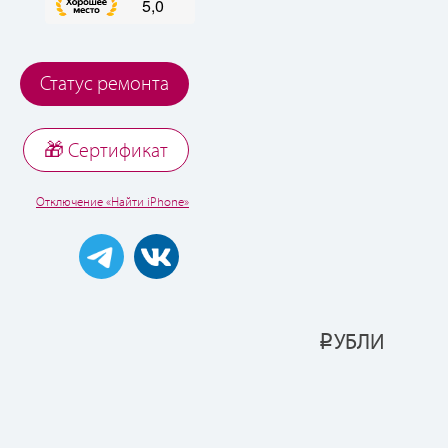
Статус ремонта
🎁 Cертификат
Отключение «Найти iPhone»
УБЛИ
Р