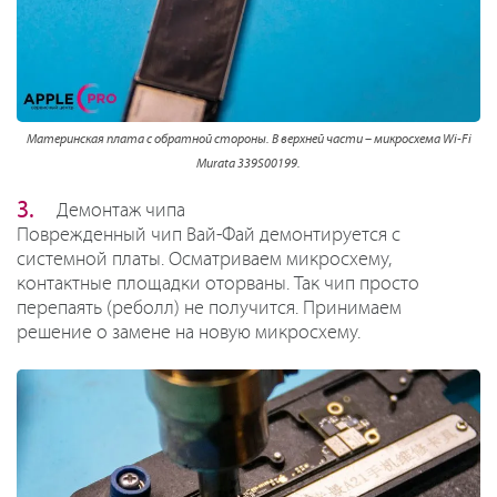
Материнская плата с обратной стороны. В верхней части – микросхема Wi-Fi
Murata 339S00199.
Демонтаж чипа
Поврежденный чип Вай-Фай демонтируется с
системной платы. Осматриваем микросхему,
контактные площадки оторваны. Так чип просто
перепаять (реболл) не получится. Принимаем
решение о замене на новую микросхему.