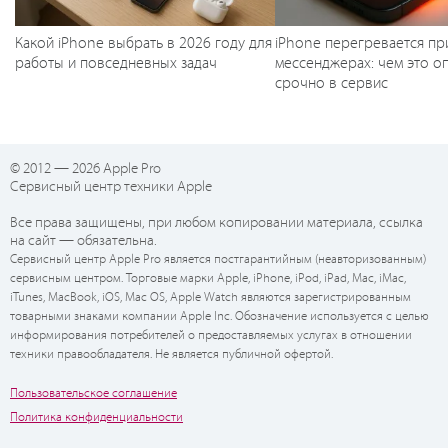
Какой iPhone выбрать в 2026 году для
iPhone перегревается пр
работы и повседневных задач
мессенджерах: чем это оп
срочно в сервис
© 2012 — 2026 Apple Pro
Сервисный центр техники Apple
Все права защищены, при любом копировании материала, ссылка
на сайт — обязательна.
Сервисный центр Apple Pro является постгарантийным (неавторизованным)
сервисным центром. Торговые марки Apple, iPhone, iPod, iPad, Mac, iMac,
iTunes, MacBook, iOS, Mac OS, Apple Watch являются зарегистрированным
товарными знаками компании Apple Inc. Обозначение используется с целью
информирования потребителей о предоставляемых услугах в отношении
техники правообладателя. Не является публичной офертой.
Пользовательское соглашение
Политика конфиденциальности