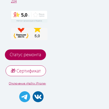
204
Статус ремонта
🎁 Cертификат
Отключение «Найти iPhone»