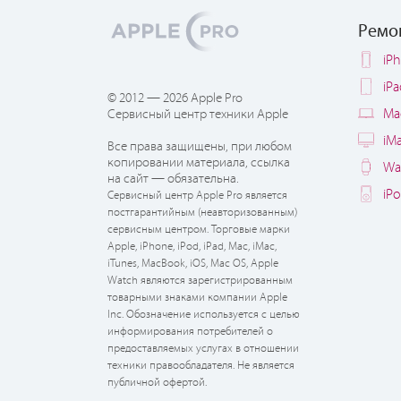
Ремо
iP
iP
© 2012 — 2026 Apple Pro
Ma
Сервисный центр техники Apple
iM
Все права защищены, при любом
копировании материала, ссылка
Wa
на сайт — обязательна.
iP
Сервисный центр Apple Pro является
постгарантийным (неавторизованным)
сервисным центром. Торговые марки
Apple, iPhone, iPod, iPad, Mac, iMac,
iTunes, MacBook, iOS, Mac OS, Apple
Watch являются зарегистрированным
товарными знаками компании Apple
Inc. Обозначение используется с целью
информирования потребителей о
предоставляемых услугах в отношении
техники правообладателя. Не является
публичной офертой.