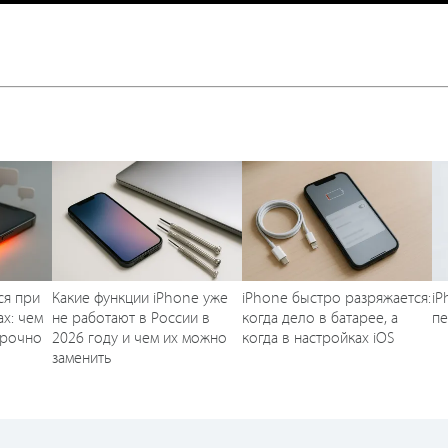
:
ся при
Какие функции iPhone уже
iPhone быстро разряжается:
iP
х: чем
не работают в России в
когда дело в батарее, а
п
срочно
2026 году и чем их можно
когда в настройках iOS
заменить