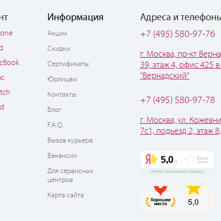
нт
Информация
Адреса и телефон
hone
+7 (495) 580-97-76
Акции
ad
Скидки
г. Москва, пр-кт Верна
cBook
Сертификаты
39, этаж 4, офис 425 в
"Вернадский"
ac
Юрлицам
tch
Контакты
+7 (495) 580-97-78
od
Блог
г. Москва, ул. Кожевни
F.A.Q.
7с1, подьезд 2, этаж 8
Вызов курьера
Вакансии
Для сервисных
центров
Карта сайта