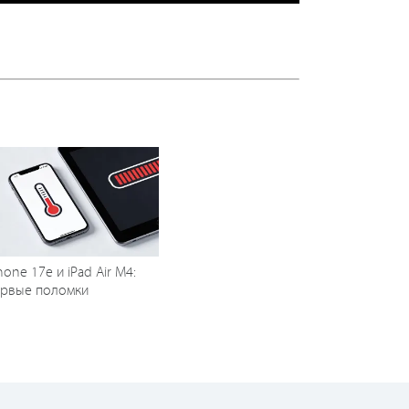
hone 17e и iPad Air M4:
ервые поломки