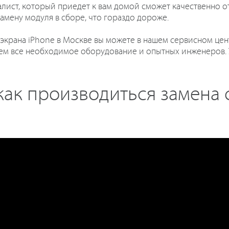
иалист, который приедет к вам домой сможет качественно 
амену модуля в сборе, что гораздо дороже.
экрана iPhone в Москве вы можете в нашем сервисном цент
ем все необходимое оборудование и опытных инженеров. У
ак производиться замена 