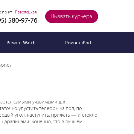
 пр-кт
Павелецкая
Вызвать курьера
95) 580-97-76
Ремонт
Watch
Ремонт
iPod
hone?
тается самыми уязвимыми для
аточно упустить телефон на пол, по
рдый угол, наступить, прижать — и стекло
, царапинами. Конечно, это в лучшем