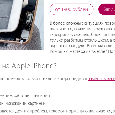
Запи
от 1900 рублей
В более сложных ситуациях повр
включается, появились разноцвет
тачскрин). К счастью, большинст
только разбитым стеклышком, а 
экранного модуля. Возможно ли э
помощью мастера на выезде? Под
 на Apple iPhone?
о поменять только стекло, а когда придется
заменить весь
жение, работает тачскрин.
ен, искажений картинки.
дается других проблем, телефон нормально включается, з