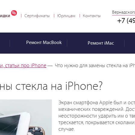
Вернадского
идки
Сертификаты
Юрлицам
Контакты
+7 (4
Ремонт
MacBook
Ремонт
iMac
, статьи про iPhone
—
Что нужно для замены стекла на iP
ны стекла на iPhone?
Экран смартфона Apple был и ос
механических повреждений. Дост
неосторожности ударить им о тве
трескается, покрывается сколами
случае.