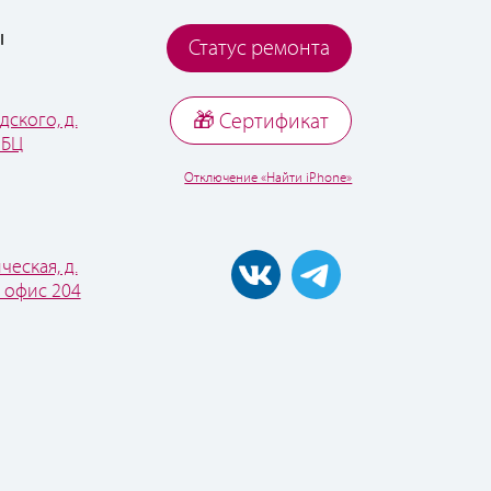
ы
Статус ремонта
дского, д.
🎁 Cертификат
 БЦ
Отключение «Найти iPhone»
ческая, д.
, офис 204