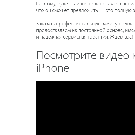
Поэтому, будет наивно полагать, что спец
что он сможет предложить — это полную з
Заказать профессиональную замену стекла 
предоставляем на постоянной основе, име
и надежная сервисная гарантия. Ждем вас!
Посмотрите видео к
iPhone