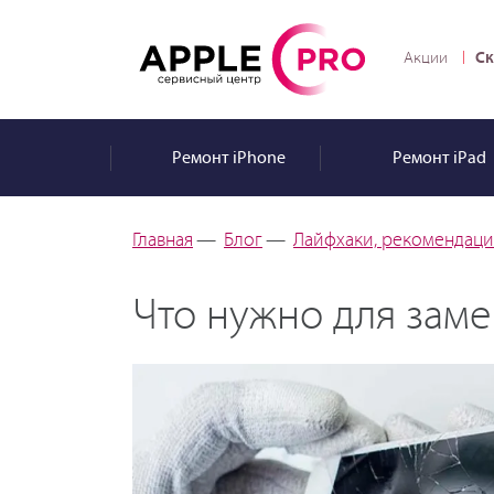
Ск
Акции
Ремонт
iPhone
Ремонт
iPad
Главная
—
Блог
—
Лайфхаки, рекомендации
Что нужно для заме